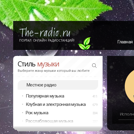
ПОРТАЛ ОНЛАЙН РАДИОСТАНЦИЙ!
Главная
Стиль
музыки
Выберите жанр музыки который вы любите
Местное радио
Популярная музыка
411
Клубная и электронная музыка
679
Рок музыка
334
Исполн
Расслабляющая музыка
237