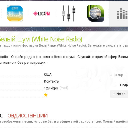
Белый шум (White Noise Radio)
и находится информация
Белый шум (White Noise Radio).
Вы можете слушать это р
 Radio - Онлайн радио фонового белого шума. Слушайте прямой эфир
Белый
сплатно и без регистрации.
США
Жанр
Контакты
Подо
(mp3)
128 kbps
Noise
ист
радиостанции
е отображены песни, которые были в эфире этой радиостанции. Полный плейлис