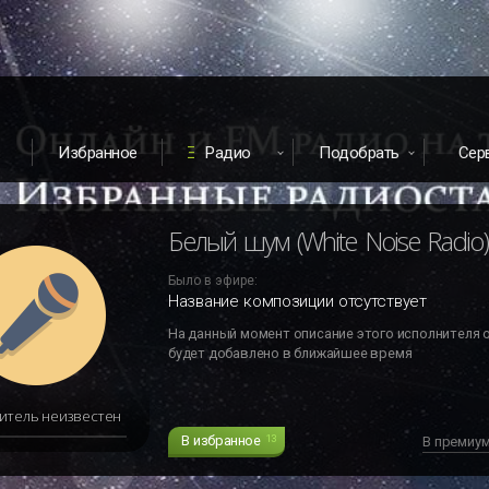
Избранное
Радио
Подобрать
Сер
Белый шум (White Noise Radio)
Было в эфире:
Название композиции отсутствует
На данный момент описание этого исполнителя 
будет добавлено в ближайшее время
итель неизвестен
В избранное
13
В премиу