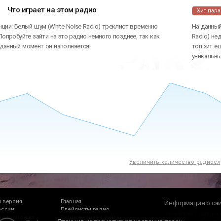
Что играет на этом радио
Хит пар
ции: Белый шум (White Noise Radio) треклист временно
На данный
Попробуйте зайти на это радио немного позднее, так как
Radio) не
данный момент он наполняется!
топ хит е
уникальн
Увеличить количество радиосл
 версия
Главная
Информация о са
оссии
Плейлисты радио
Это интернет сайт, на
е радио для
Регистрация на сайте