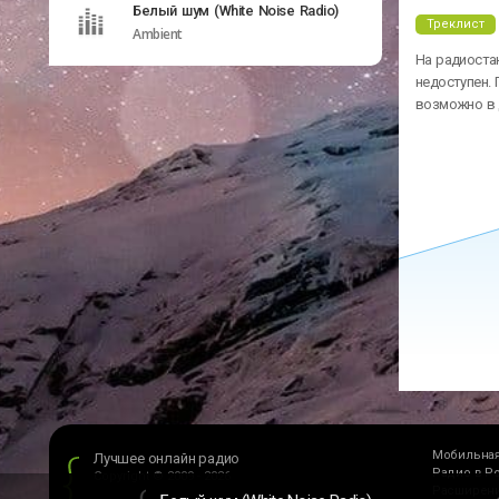
Белый шум (White Noise Radio)
Треклист
Ambient
На радиостан
недоступен. 
возможно в 
Мобильная
Лучшее онлайн радио
Радио в Р
Copyright © 2009 - 2026
Расширени