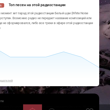
Топ песен на этой радиостанции
ад
 момент хит парад этой радиостанции Белый шум (White Noise
доступен. Возможно радио не передает название композиций или
ще не сформировался, либо все треки в эфире этой радиостанции
ы
ушателей
йте
 котором Вы сможете слушать онлайн радио совершенно бесплатно. Абсолютно