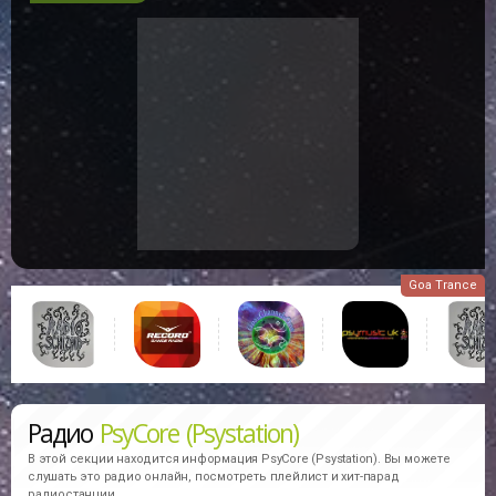
Goa Trance
Радио
PsyCore (Psystation)
В этой секции находится информация
PsyCore (Psystation).
Вы можете
слушать это радио онлайн, посмотреть плейлист и хит-парад
радиостанции