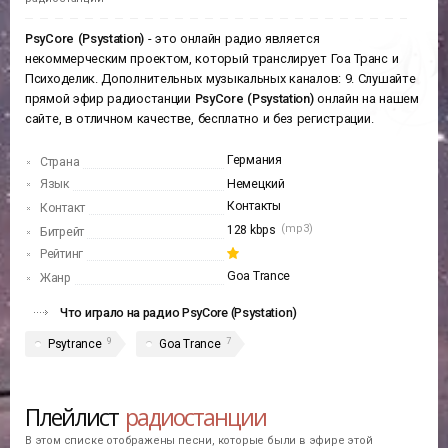
PsyCore (Psystation)
- это онлайн радио является
некоммерческим проектом, который транслирует Гоа Транс и
Психоделик. Дополнительных музыкальных каналов: 9. Слушайте
прямой эфир радиостанции
PsyCore (Psystation)
онлайн на нашем
сайте, в отличном качестве, бесплатно и без регистрации.
Германия
Страна
Язык
Немецкий
Контакты
Контакт
(mp3)
128 kbps
Битрейт
Рейтинг
Goa Trance
Жанр
Что играло на радио PsyCore (Psystation)
9
7
Psytrance
Goa Trance
Плейлист
радиостанции
В этом списке отображены песни, которые были в эфире этой