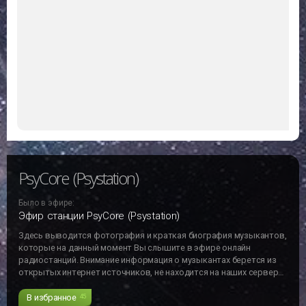
PsyCore (Psystation)
Было в эфире:
Эфир станции PsyCore (Psystation)
Здесь выводится фотография и краткая биография музыкантов,
которые на данный момент Вы слышите в эфире онлайн
радиостанций. Внимание информация о музыкантах берется из
открытых интернет источников, не находится на наших серверах
и может не отвечать действительности!!!
В избранное
45