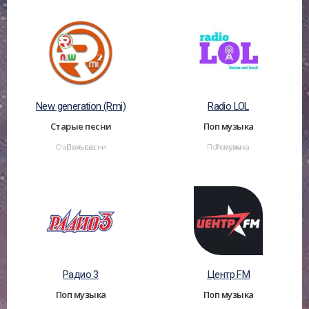
New generation (Rmi)
Radio LOL
Старые песни
Поп музыка
Старые песни
Польша
Поп музыка
Россия
Радио 3
Центр FM
Поп музыка
Поп музыка