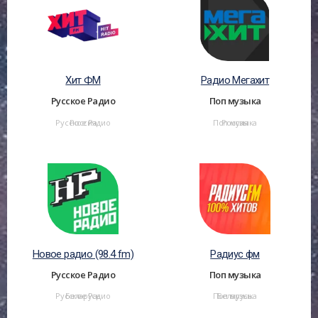
Хит ФМ
Радио Мегахит
Русское Радио
Поп музыка
Русское Радио
Россия
Поп музыка
Россия
Новое радио (98.4 fm)
Радиус фм
Русское Радио
Поп музыка
Русское Радио
Беларусь
Поп музыка
Беларусь