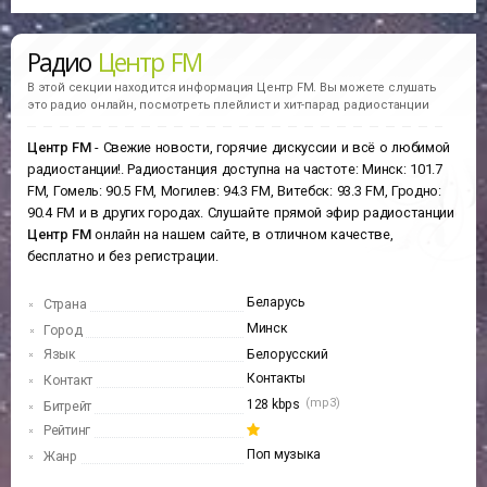
Радио
Центр FM
В этой секции находится информация
Центр FM.
Вы можете слушать
это радио онлайн, посмотреть плейлист и хит-парад радиостанции
Центр FM
- Свежие новости, горячие дискуссии и всё о любимой
радиостанции!. Радиостанция доступна на частоте: Минск: 101.7
FM, Гомель: 90.5 FM, Могилев: 94.3 FM, Витебск: 93.3 FM, Гродно:
90.4 FM и в других городах. Слушайте прямой эфир радиостанции
Центр FM
онлайн на нашем сайте, в отличном качестве,
бесплатно и без регистрации.
Беларусь
Страна
Минск
Город
Язык
Белорусский
Контакты
Контакт
(mp3)
128 kbps
Битрейт
Рейтинг
Поп музыка
Жанр