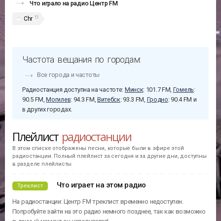
Что играло на радио Центр FM
11
Chr
Частота вещания по городам:
Все города и частоты
Радиостанция доступна на частоте:
Минск
: 101.7 FM,
Гомель
:
90.5 FM,
Могилев
: 94.3 FM,
Витебск
: 93.3 FM,
Гродно
: 90.4 FM и
в других городах.
Плейлист
радиостанции
В этом списке отображены песни, которые были в эфире этой
радиостанции. Полный плейлист за сегодня и за другие дни, доступны
в разделе плейлисты
Что играет на этом радио
Треклист
На радиостанции: Центр FM треклист временно недоступен.
Попробуйте зайти на это радио немного позднее, так как возможно