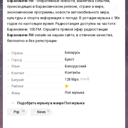
Барановичи FM
- оперативные новости, аналитика событий,
происходящих в Барановичском регионе, стране и мире,
экономические программы, новости автомобильного мира,
культуры и спорта информация о погоде. В ротации музыка с 90х
годов по настоящее время. Радиостанция доступна на частоте:
Барановичи: 100 FM. Слушайте прямой эфир радиостанции
Барановичи FM
онлайн на нашем сайте, в отличном качестве,
бесплатно и без регистрации.
Беларусь
Страна
Брест
Город
Язык
Белорусский
Контакты
Контакт
(mp3)
128 kbps
Битрейт
Рейтинг
Поп музыка
Жанр
Подобрать музыку в жанре Поп музыка
129
13
Pop
News