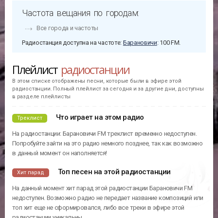
Частота вещания по городам:
Все города и частоты
Радиостанция доступна на частоте:
Барановичи
: 100 FM.
Плейлист
радиостанции
В этом списке отображены песни, которые были в эфире этой
радиостанции. Полный плейлист за сегодня и за другие дни, доступны
в разделе плейлисты
Что играет на этом радио
Треклист
На радиостанции: Барановичи FM треклист временно недоступен.
Попробуйте зайти на это радио немного позднее, так как возможно
в данный момент он наполняется!
Топ песен на этой радиостанции
Хит парад
На данный момент хит парад этой радиостанции Барановичи FM
недоступен. Возможно радио не передает название композиций или
топ хит еще не сформировался, либо все треки в эфире этой
радиостанции уникальны