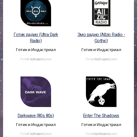
Готик радио (Ultra Dark
Эмо радио (Allzic Radio -
Radio)
Gothic)
Готик и Индастриал
Готик и Индастриал
Готик и Индастриал
Германия
Готик и Индастриал
Франция
Darkwave (80s 80s)
Enter The Shadows
Готик и Индастриал
Готик и Индастриал
Готик и Индастриал
Германия
Готик и Индастриал
Бразилия