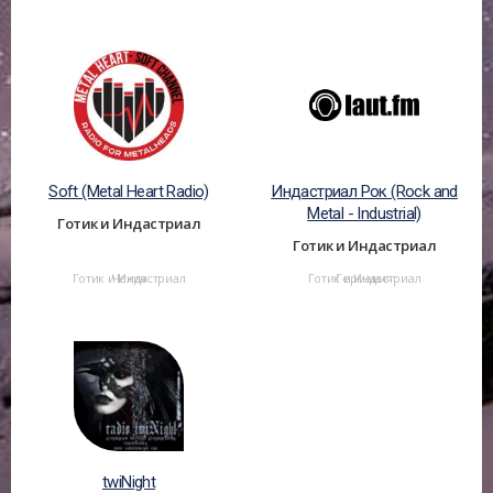
Soft (Metal Heart Radio)
Индастриал Рок (Rock and
Metal - Industrial)
Готик и Индастриал
Готик и Индастриал
Готик и Индастриал
Чехия
Готик и Индастриал
Германия
twiNight