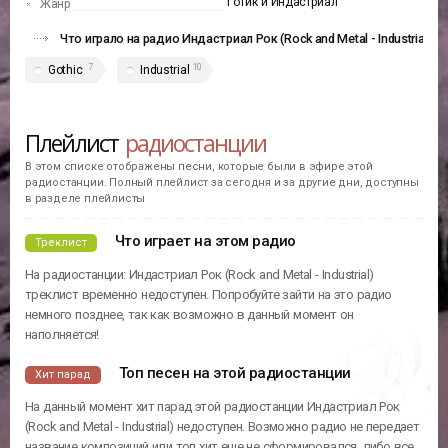
Готик и Индастриал
Жанр
Что играло на радио Индастриал Рок (Rock and Metal - Industrial)
7
10
Gothic
Industrial
Плейлист
радиостанции
В этом списке отображены песни, которые были в эфире этой
радиостанции. Полный плейлист за сегодня и за другие дни, доступны
в разделе плейлисты
Что играет на этом радио
Треклист
На радиостанции: Индастриал Рок (Rock and Metal - Industrial)
треклист временно недоступен. Попробуйте зайти на это радио
немного позднее, так как возможно в данный момент он
наполняется!
Топ песен на этой радиостанции
Хит парад
На данный момент хит парад этой радиостанции Индастриал Рок
(Rock and Metal - Industrial) недоступен. Возможно радио не передает
название композиций или топ хит еще не сформировался, либо все