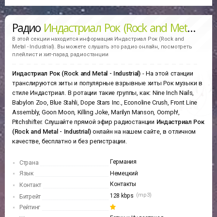
Радио
Индастриал Рок (Rock and Metal - Industrial)
В этой секции находится информация
Индастриал Рок (Rock and
Metal - Industrial).
Вы можете слушать это радио онлайн, посмотреть
плейлист и хит-парад радиостанции
Индастриал Рок (Rock and Metal - Industrial)
- На этой станции
транслируются хиты и популярные взрывные хиты Рок музыки в
стиле Индастриал. В ротации такие группы, как: Nine Inch Nails,
Babylon Zoo, Blue Stahli, Dope Stars Inc., Econoline Crush, Front Line
Assembly, Goon Moon, Killing Joke, Marilyn Manson, Oomph!,
Pitchshifter. Слушайте прямой эфир радиостанции
Индастриал Рок
(Rock and Metal - Industrial)
онлайн на нашем сайте, в отличном
качестве, бесплатно и без регистрации.
Германия
Страна
Язык
Немецкий
Контакты
Контакт
(mp3)
128 kbps
Битрейт
Рейтинг