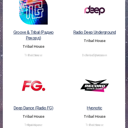
Groove & Tribal (Радио
Radio Deep Underground
Рекорд)
Tribal House
Tribal House
Tribal House
Россия
Великобритания
Tribal House
Deep Dance (Radio FG)
Hypnotic
Tribal House
Tribal House
Tribal House
Франция
Tribal House
Россия