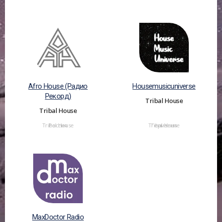
Afro House (Радио
Housemusicuniverse
Рекорд)
Tribal House
Tribal House
Tribal House
Россия
Tribal House
Германия
MaxDoctor Radio