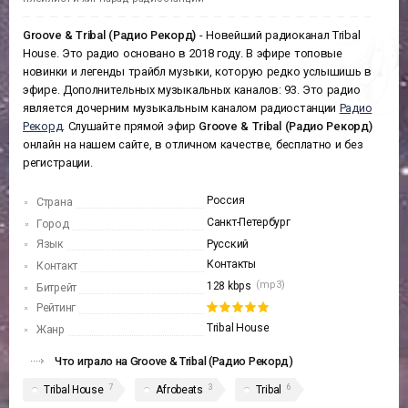
Groove & Tribal (Радио Рекорд)
- Новейший радиоканал Tribal
House. Это радио основано в 2018 году. В эфире топовые
новинки и легенды трайбл музыки, которую редко услышишь в
эфире. Дополнительных музыкальных каналов: 93. Это радио
является дочерним музыкальным каналом радиостанции
Радио
Рекорд
. Слушайте прямой эфир
Groove & Tribal (Радио Рекорд)
онлайн на нашем сайте, в отличном качестве, бесплатно и без
регистрации.
Россия
Страна
Санкт-Петербург
Город
Язык
Русский
Контакты
Контакт
(mp3)
128 kbps
Битрейт
Рейтинг
Tribal House
Жанр
Что играло на Groove & Tribal (Радио Рекорд)
7
3
6
Tribal House
Afrobeats
Tribal