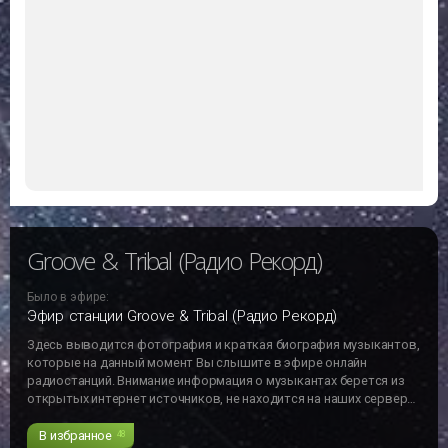
Groove & Tribal (Радио Рекорд)
Было в эфире:
Эфир станции Groove & Tribal (Радио Рекорд)
Здесь выводится фотография и краткая биография музыкантов,
которые на данный момент Вы слышите в эфире онлайн
радиостанций. Внимание информация о музыкантах берется из
открытых интернет источников, не находится на наших серверах
и может не отвечать действительности!!!
В избранное
48