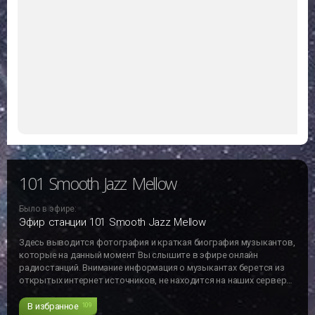
101 Smooth Jazz Mellow
Было в эфире:
Эфир станции 101 Smooth Jazz Mellow
Здесь выводится фотография и краткая биография музыкантов,
которые на данный момент Вы слышите в эфире онлайн
радиостанций. Внимание информация о музыкантах берется из
открытых интернет источников, не находится на наших серверах
и может не отвечать действительности!!!
В избранное
109