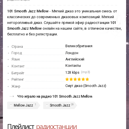
101 Smooth Jazz Mellow
- Мягкий джаз это уникальная смесь от
классических до современных джазовых композиций. Мягкий
неторопливый джаз. Слушайте прямой эфир радиостанции
101
Smooth Jazz Mellow
онлайн на нашем сайте, в отличном качестве,
бесплатно и без регистрации.
Великобритания
Страна
Город
Лондон
Язык
Английский
Контакты
Контакт
(mp3)
128 kbps
Битрейт
Рейтинг
Смут джаз (Smooth Jazz)
Жанр
Что играло на радио 101 Smooth Jazz Mellow
1
39
Mellow Jazz
Smooth Jazz
Плейлист
радиостанции