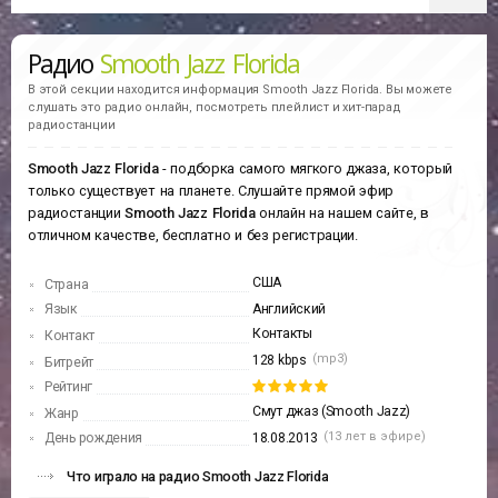
Радио
Smooth Jazz Florida
В этой секции находится информация
Smooth Jazz Florida.
Вы можете
слушать это радио онлайн, посмотреть плейлист и хит-парад
радиостанции
Smooth Jazz Florida
- подборка самого мягкого джаза, который
только существует на планете. Слушайте прямой эфир
радиостанции
Smooth Jazz Florida
онлайн на нашем сайте, в
отличном качестве, бесплатно и без регистрации.
США
Страна
Язык
Английский
Контакты
Контакт
(mp3)
128 kbps
Битрейт
Рейтинг
Смут джаз (Smooth Jazz)
Жанр
(13 лет в эфире)
День рождения
18.08.2013
Что играло на радио Smooth Jazz Florida