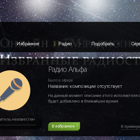
Избранное
Радио
Подобрать
Сер
Радио Альфа
Было в эфире:
Название композиции отсутствует
На данный момент описание этого исполнителя 
будет добавлено в ближайшее время
итель неизвестен
В избранное
6
В премиу