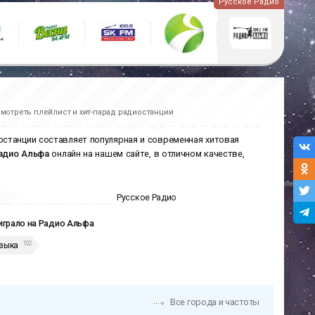
Русское Радио
мотреть плейлист и хит-парад радиостанции
останции составляет популярная и современная хитовая
адио Альфа
онлайн на нашем сайте, в отличном качестве,
Русское Радио
играло на Радио Альфа
102
зыка
Все города и частоты