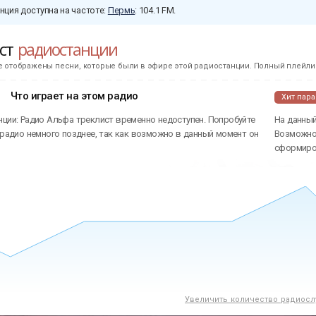
нция доступна на частоте:
Пермь
: 104.1 FM.
ист
радиостанции
е отображены песни, которые были в эфире этой радиостанции. Полный плейлис
Что играет на этом радио
Хит пар
нции: Радио Альфа треклист временно недоступен. Попробуйте
На данный
 радио немного позднее, так как возможно в данный момент он
Возможно 
сформиров
Увеличить количество радиосл