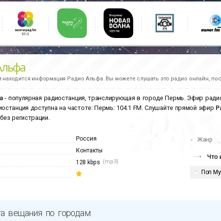
Альфа
и находится информация
Радио Альфа.
Вы можете слушать это радио онлайн, пос
а
- популярная радиостанция, транслирующая в городе Пермь. Эфир ради
иостанция доступна на частоте: Пермь: 104.1 FM. Слушайте прямой эфир
Р
 без регистрации.
Россия
Жанр
Контакты
Что 
(mp3)
128 kbps
Поп Му
а вещания по городам: