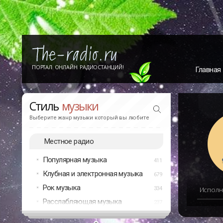
ПОРТАЛ ОНЛАЙН РАДИОСТАНЦИЙ!
Главная
Стиль
музыки
Выберите жанр музыки который вы любите
Местное радио
Популярная музыка
411
Клубная и электронная музыка
679
Рок музыка
334
Исполн
Расслабляющая музыка
237