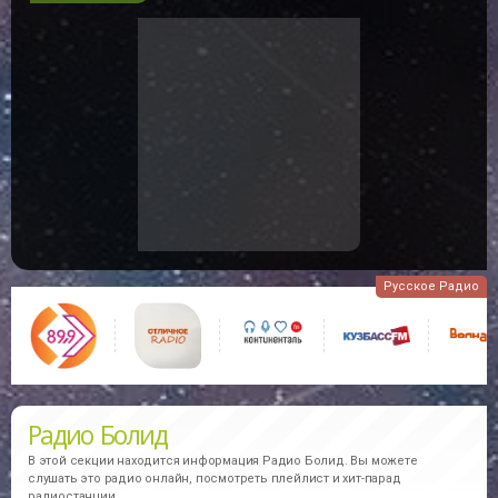
Эфир станции Радио Болид
Здесь выводится фотография и краткая биография музыкантов,
которые на данный момент Вы слышите в эфире онлайн
радиостанций. Внимание информация о музыкантах берется из
открытых интернет источников, не находится на наших серверах
и может не отвечать действительности!!!
В избранное
10
Русское Радио