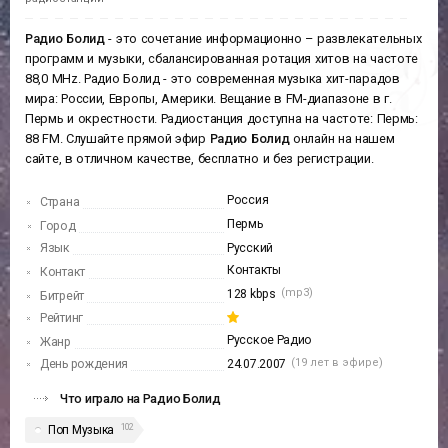
Радио Болид
В этой секции находится информация
Радио Болид.
Вы можете
слушать это радио онлайн, посмотреть плейлист и хит-парад
радиостанции
Радио Болид
- это сочетание информационно – развлекательных
программ и музыки, сбалансированная ротация хитов на частоте
88,0 MHz. Радио Болид - это современная музыка хит-парадов
мира: России, Европы, Америки. Вещание в FM-диапазоне в г.
Пермь и окрестности. Радиостанция доступна на частоте: Пермь:
88 FM. Слушайте прямой эфир
Радио Болид
онлайн на нашем
сайте, в отличном качестве, бесплатно и без регистрации.
Россия
Страна
Пермь
Город
Язык
Русский
Контакты
Контакт
(mp3)
128 kbps
Битрейт