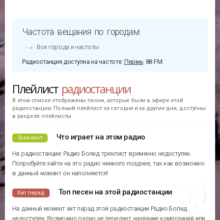
Рейтинг
Русское Радио
Жанр
(19 лет в эфире)
День рождения
24.07.2007
Что играло на Радио Болид
102
Поп Музыка
Частота вещания по городам:
Все города и частоты
Радиостанция доступна на частоте:
Пермь
: 88 FM.
Плейлист
радиостанции
В этом списке отображены песни, которые были в эфире этой
радиостанции. Полный плейлист за сегодня и за другие дни, доступны
в разделе плейлисты
Что играет на этом радио
Треклист