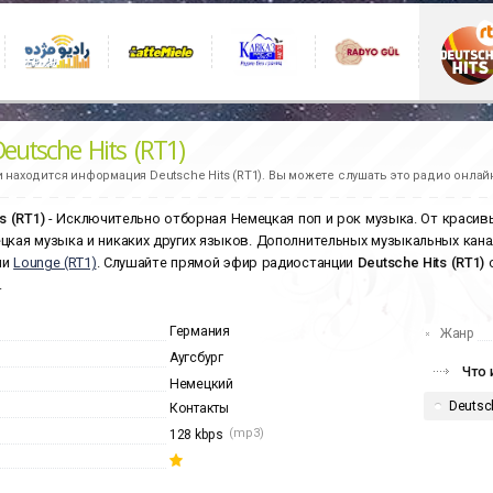
eutsche Hits (RT1)
и находится информация
Deutsche Hits (RT1).
Вы можете слушать это радио онлайн
s (RT1)
- Исключительно отборная Немецкая поп и рок музыка. От красивы
цкая музыка и никаких других языков. Дополнительных музыкальных кан
ии
Lounge (RT1)
. Слушайте прямой эфир радиостанции
Deutsche Hits (RT1)
.
Германия
Жанр
Аугсбург
Что 
Немецкий
Deutsc
Контакты
(mp3)
128 kbps