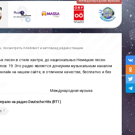
Международная музыка
, посмотреть плейлист и хит-парад радиостанции
х песен в стиле кантри, до национальных Немецких песен.
алов: 19. Это радио является дочерним музыкальным каналом
онлайн на нашем сайте, в отличном качестве, бесплатно и без
Международная музыка
играло на радио Deutsche Hits (RT1)
2
h