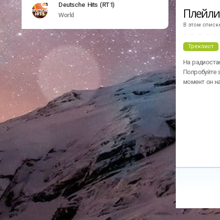
Deutsche Hits (RT1)
Плейл
World
В этом списк
Треклист
На радиостан
Попробуйте з
момент он н