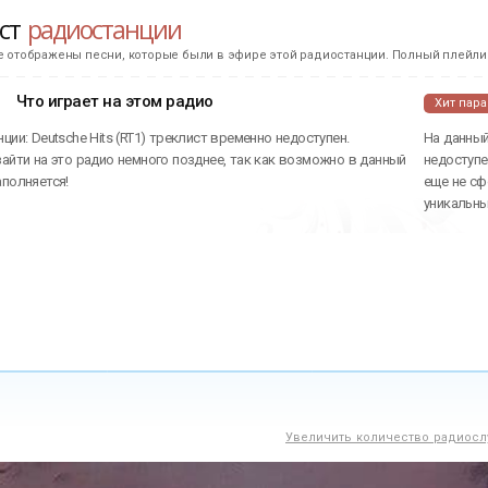
ист
радиостанции
е отображены песни, которые были в эфире этой радиостанции. Полный плейлис
Что играет на этом радио
Хит пар
ции: Deutsche Hits (RT1) треклист временно недоступен.
На данный
айти на это радио немного позднее, так как возможно в данный
недоступе
аполняется!
еще не сф
уникальн
Увеличить количество радиосл