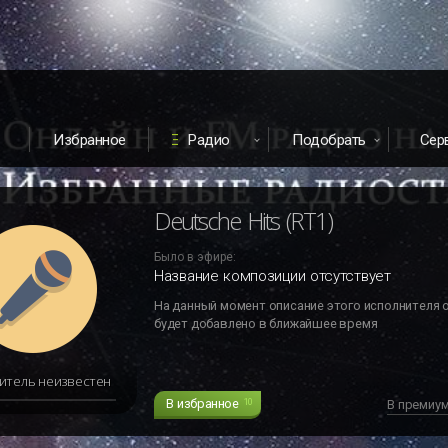
Избранное
Радио
Подобрать
Сер
Deutsche Hits (RT1)
Было в эфире:
Название композиции отсутствует
На данный момент описание этого исполнителя 
будет добавлено в ближайшее время
итель неизвестен
В избранное
10
В премиу