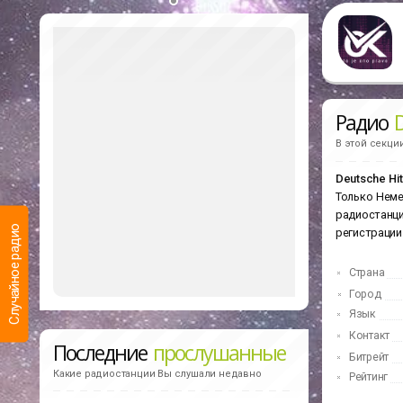
Радио
D
В этой секци
Deutsche Hit
Только Неме
радиостанц
Случайное радио
регистрации
Страна
Город
Язык
Контакт
Последние
прослушанные
Битрейт
Какие радиостанции Вы слушали недавно
Рейтинг