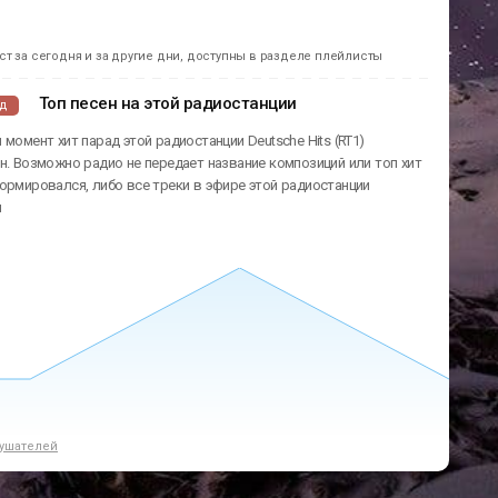
т за сегодня и за другие дни, доступны в разделе плейлисты
Топ песен на этой радиостанции
ад
 момент хит парад этой радиостанции Deutsche Hits (RT1)
н. Возможно радио не передает название композиций или топ хит
ормировался, либо все треки в эфире этой радиостанции
ы
ушателей