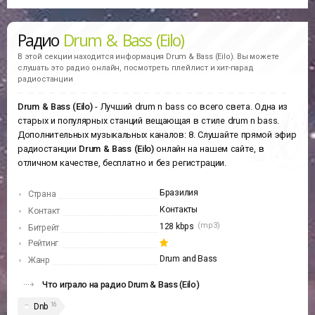
Радио
Drum & Bass (Eilo)
В этой секции находится информация
Drum & Bass (Eilo).
Вы можете
слушать это радио онлайн, посмотреть плейлист и хит-парад
радиостанции
Drum & Bass (Eilo)
- Лучший drum n bass со всего света. Одна из
старых и популярных станций вещающая в стиле drum n bass.
Дополнительных музыкальных каналов: 8. Слушайте прямой эфир
радиостанции
Drum & Bass (Eilo)
онлайн на нашем сайте, в
отличном качестве, бесплатно и без регистрации.
Бразилия
Страна
Контакты
Контакт
(mp3)
128 kbps
Битрейт
Рейтинг
Drum and Bass
Жанр
Что играло на радио Drum & Bass (Eilo)
16
Dnb