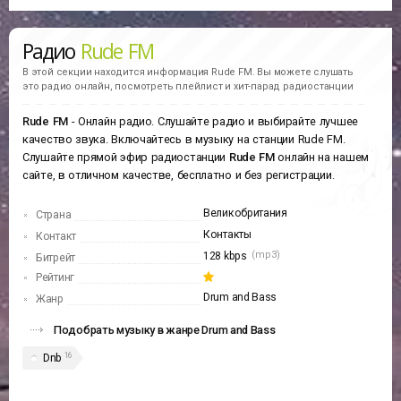
Радио
Rude FM
В этой секции находится информация
Rude FM.
Вы можете слушать
это радио онлайн, посмотреть плейлист и хит-парад радиостанции
Rude FM
- Онлайн радио. Слушайте радио и выбирайте лучшее
качество звука. Включайтесь в музыку на станции Rude FM.
Слушайте прямой эфир радиостанции
Rude FM
онлайн на нашем
сайте, в отличном качестве, бесплатно и без регистрации.
Великобритания
Страна
Контакты
Контакт
(mp3)
128 kbps
Битрейт
Рейтинг
Drum and Bass
Жанр
Подобрать музыку в жанре Drum and Bass
16
Dnb