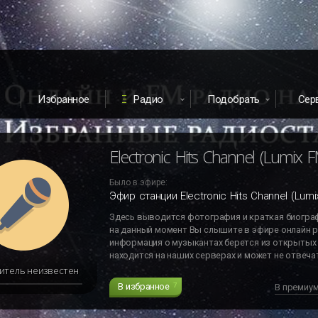
Избранное
Радио
Подобрать
Сер
Electronic Hits Channel (Lumix F
Было в эфире:
Эфир станции Electronic Hits Channel (Lumi
Здесь выводится фотография и краткая биогра
на данный момент Вы слышите в эфире онлайн р
информация о музыкантах берется из открытых 
находится на наших серверах и может не отвечат
итель неизвестен
В избранное
7
В премиу