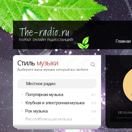
ПОРТАЛ ОНЛАЙН РАДИОСТАНЦИЙ!
Главная
Стиль
музыки
Выберите жанр музыки который вы любите
Местное радио
Популярная музыка
411
Клубная и электронная музыка
679
Рок музыка
334
Исполн
Расслабляющая музыка
237