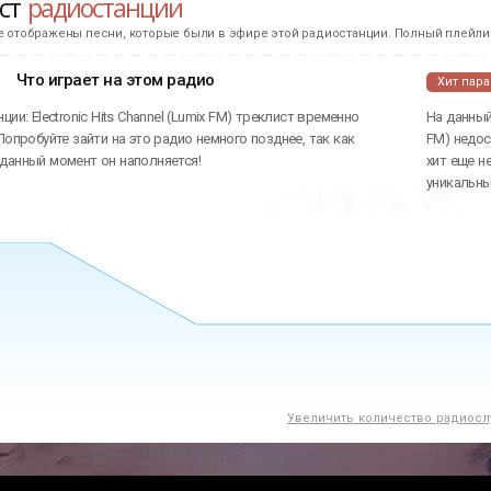
ист
радиостанции
е отображены песни, которые были в эфире этой радиостанции. Полный плейлис
Что играет на этом радио
Хит пар
ции: Electronic Hits Channel (Lumix FM) треклист временно
На данный 
Попробуйте зайти на это радио немного позднее, так как
FM) недос
данный момент он наполняется!
хит еще н
уникальн
Увеличить количество радиосл