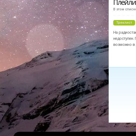
Плейл
В этом списк
Треклист
На радиостан
недоступен. 
возможно в 