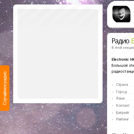
Радио
E
В этой секци
Electronic H
Большой спе
радиостанц
Случайное радио
Страна
Город
Язык
Контакт
Битрейт
Рейтинг