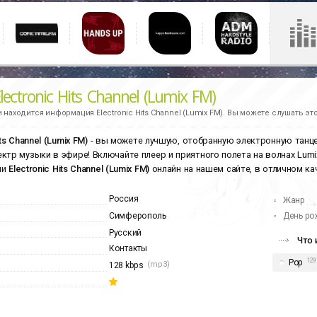
lectronic Hits Channel (Lumix FM)
и находится информация
Electronic Hits Channel (Lumix FM).
Вы можете слушать это
its Channel (Lumix FM)
- вы можете лучшую, отобранную электронную танце
ктр музыки в эфире! Включайте плеер и приятного полета на волнах Lumix 
ии
Electronic Hits Channel (Lumix FM)
онлайн на нашем сайте, в отличном кач
Россия
Жанр
Симферополь
День ро
Русский
Что 
Контакты
129
Pop
(mp3)
128 kbps