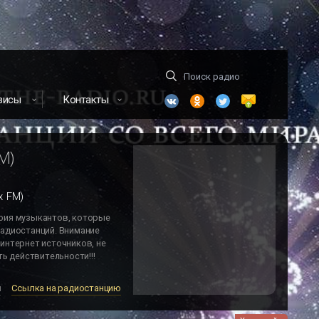
висы
Контакты
M)
x FM)
фия музыкантов, которые
адиостанций. Внимание
интернет источников, не
ь действительности!!!
м
Ссылка на радиостанцию