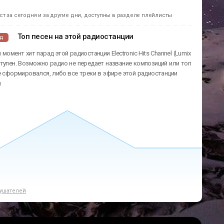
т за сегодня и за другие дни, доступны в разделе плейлисты
Топ песен на этой радиостанции
ад
момент хит парад этой радиостанции Electronic Hits Channel (Lumix
тупен. Возможно радио не передает название композиций или топ
е сформировался, либо все треки в эфире этой радиостанции
ы
ушателей