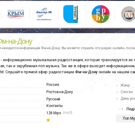
Фм-на-Дону
и находится информация
Фм-на-Дону.
Вы можете слушать это радио онлайн, посм
- информационно музыкальная радиостанция, которая транслируется из п
ая, так и зарубежная поп музыка. Так же в эфире выходят информационны
 FM. Слушайте прямой эфир радиостанции
Фм-на-Дону
онлайн на нашем сай
Россия
Жанр
Ростов-на-Дону
Слоган
День ро
Русский
Контакты
Подо
(mp3)
128 kbps
Поп Му