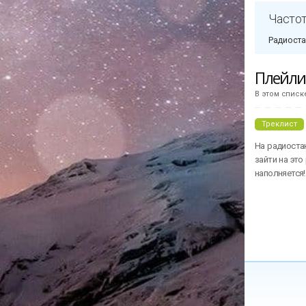
Частот
Радиоста
Плейл
В этом списк
Треклист
На радиоста
зайти на это
наполняется!