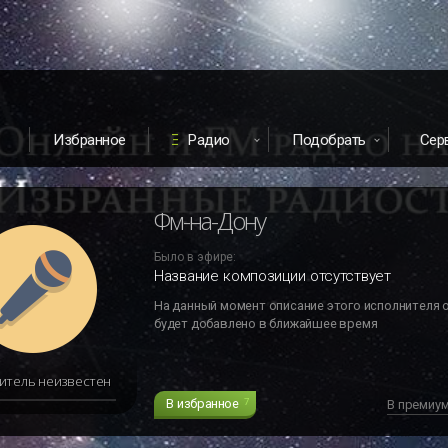
Избранное
Радио
Подобрать
Сер
Фм-на-Дону
Было в эфире:
Название композиции отсутствует
На данный момент описание этого исполнителя 
будет добавлено в ближайшее время
итель неизвестен
В избранное
7
В премиу