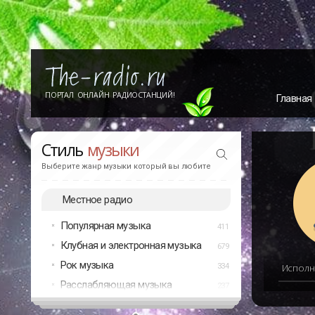
ПОРТАЛ ОНЛАЙН РАДИОСТАНЦИЙ!
Главная
Стиль
музыки
Выберите жанр музыки который вы любите
Местное радио
Популярная музыка
411
Клубная и электронная музыка
679
Рок музыка
334
Исполн
Расслабляющая музыка
237