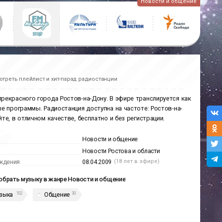
Новости и общение
отреть плейлист и хит-парад радиостанции
рекрасного города Ростов-на-Дону. В эфире транслируется как
е программы. Радиостанция доступна на частоте: Ростов-на-
те, в отличном качестве, бесплатно и без регистрации.
Новости и общение
Новости Ростова и области
(18 лет в эфире)
ждения
08.04.2009
брать музыку в жанре Новости и общение
102
30
зыка
Общение