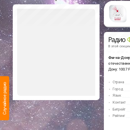
Радио
В этой секци
Фм-на-Дону
отечественн
Дону: 100.7
Страна
Случайное радио
Город
Язык
Контакт
Битрейт
Рейтинг