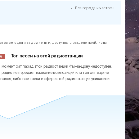
Все города и частоты
т за сегодня и за другие дни, доступны в разделе плейлисты
Топ песен на этой радиостанции
ад
 момент хит парад этой радиостанции Фм-на-Дону недоступен.
радио не передает название композиций или топ хит еще не
ался, либо все треки в эфире этой радиостанции уникальны