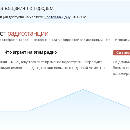
а вещания по городам:
нция доступна на частоте:
Ростов-на-Дону
: 100.7 FM.
ист
радиостанции
е отображены песни, которые были в эфире этой радиостанции. Полный плейлис
Что играет на этом радио
Хит пар
нции: Фм-на-Дону треклист временно недоступен. Попробуйте
На данный
 радио немного позднее, так как возможно в данный момент он
Возможно 
сформиров