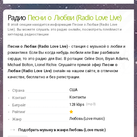
Радио
Песни о Любви (Radio Love Live)
В этой секции находится информация
Песни о Любви (Radio Love
Live).
Вы можете слушать это радио онлайн, посмотреть плейлист и
хит-парад радиостанции
Песни о Любви (Radio Love Live)
- станция с музыкой о любви и
романтике. Если Вы когда нибудь любили или Вам разбивали
сердце, то это радио для Вас. В ротации: Celine Dion, Bryan Adams,
Michael Bolton, Lionel Richie. Слушайте прямой эфир
Песни о
Любви (Radio Love Live)
онлайн на нашем сайте, в отличном
качестве, бесплатно и без регистрации.
США
Страна
Контакты
Контакт
(mp3)
128 kbps
Битрейт
Рейтинг
Любовь (Love music)
Жанр
Подобрать музыку в жанре Любовь (Love music)