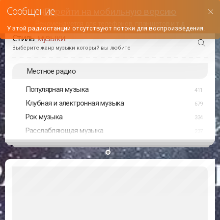
Перейти на мобильную версию
Рекомендуется для телефонов, планшетов и т.д
У этой радиостанции отсутствуют потоки для воспроизведения.
Стиль
музыки
Выберите жанр музыки который вы любите
Местное радио
Популярная музыка
411
Клубная и электронная музыка
679
Рок музыка
334
Расслабляющая музыка
237