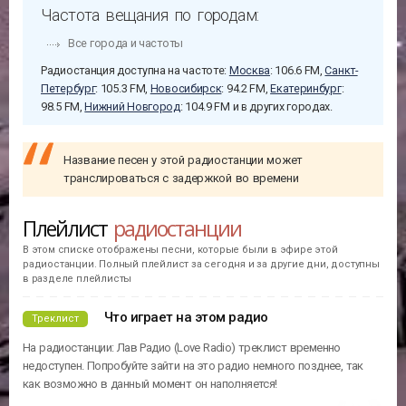
Частота вещания по городам:
Все города и частоты
Радиостанция доступна на частоте:
Москва
: 106.6 FM,
Санкт-
Петербург
: 105.3 FM,
Новосибирск
: 94.2 FM,
Екатеринбург
:
98.5 FM,
Нижний Новгород
: 104.9 FM и в других городах.
Название песен у этой радиостанции может
транслироваться с задержкой во времени
Плейлист
радиостанции
В этом списке отображены песни, которые были в эфире этой
радиостанции. Полный плейлист за сегодня и за другие дни, доступны
в разделе плейлисты
Что играет на этом радио
Треклист
На радиостанции: Лав Радио (Love Radio) треклист временно
недоступен. Попробуйте зайти на это радио немного позднее, так
как возможно в данный момент он наполняется!