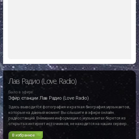
Лав Радио (Love Radio)
Было в эфире:
Эфир станции Лав Радио (Love Radio)
Здесь выводится фотография и краткая биография музыкантов,
которые на данный момент Вы слышите в эфире онлайн
радиостанций. Внимание информация о музыкантах берется из
открытых интернет источников, не находится на наших серверах
и может не отвечать действительности!!!
В избранное
152