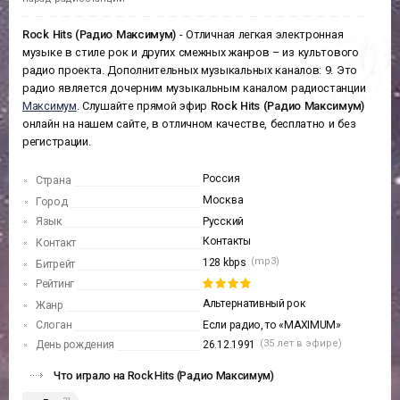
Rock Hits (Радио Максимум)
- Отличная легкая электронная
музыке в стиле рок и других смежных жанров – из культового
радио проекта. Дополнительных музыкальных каналов: 9. Это
радио является дочерним музыкальным каналом радиостанции
Максимум
. Слушайте прямой эфир
Rock Hits (Радио Максимум)
онлайн на нашем сайте, в отличном качестве, бесплатно и без
регистрации.
Россия
Страна
Москва
Город
Язык
Русский
Контакты
Контакт
(mp3)
128 kbps
Битрейт
Рейтинг
Альтернативный рок
Жанр
Слоган
Если радио, то «MAXIMUM»
(35 лет в эфире)
День рождения
26.12.1991
Что играло на Rock Hits (Радио Максимум)