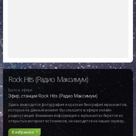
Rock Hits (Радио Максимум)
Было в эфире:
Эфир станции Rock Hits (Радио Максимум)
Здесь выводится фотография и краткая биография музыкантов,
которые на данный момент Вы слышите в эфире онлайн
радиостанций. Внимание информация о музыкантах берется из
открытых интернет источников, не находится на наших серверах
и может не отвечать действительности!!!
В избранное
59