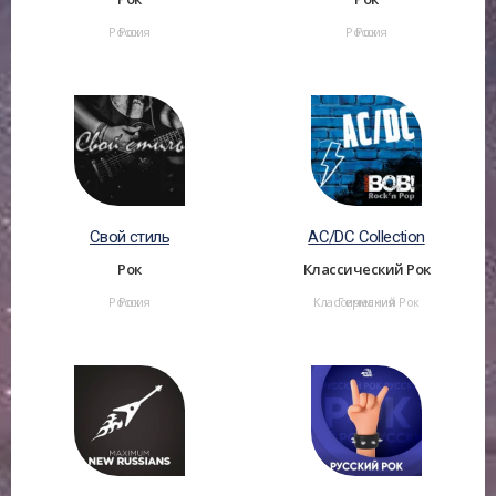
Россия
Рок
Россия
Рок
Свой стиль
AC/DC Collection
Рок
Классический Рок
Россия
Рок
Классический Рок
Германия