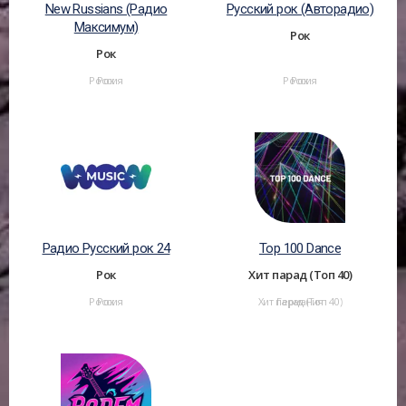
New Russians (Радио
Русский рок (Авторадио)
Максимум)
Рок
Рок
Россия
Рок
Россия
Рок
Радио Русский рок 24
Top 100 Dance
Рок
Хит парад (Топ 40)
Россия
Рок
Хит парад (Топ 40)
Германия