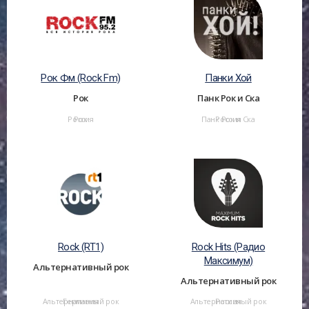
Рок Фм (Rock Fm)
Панки Хой
Рок
Панк Рок и Ска
Россия
Рок
Панк Рок и Ска
Россия
Rock (RT1)
Rock Hits (Радио
Максимум)
Альтернативный рок
Альтернативный рок
Альтернативный рок
Германия
Альтернативный рок
Россия