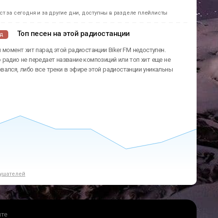
т за сегодня и за другие дни, доступны в разделе плейлисты
Топ песен на этой радиостанции
ад
 момент хит парад этой радиостанции Biker FM недоступен.
радио не передает название композиций или топ хит еще не
ался, либо все треки в эфире этой радиостанции уникальны
ушателей
йте