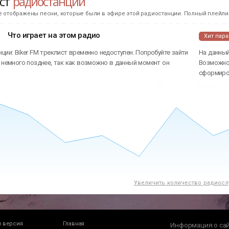
ист
радиостанции
е отображены песни, которые были в эфире этой радиостанции. Полный плейлис
Что играет на этом радио
Хит пар
ции: Biker FM треклист временно недоступен. Попробуйте зайти
На данный
 немного позднее, так как возможно в данный момент он
Возможно 
сформиров
Увеличить количество радиосл
 версия
Главная
Информация о са