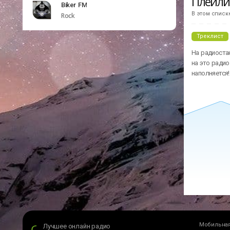
Плейл
Biker FM
В этом списк
Rock
Треклист
На радиостан
на это радио
наполняется!
Мобильная
Лучшее онлайн радио