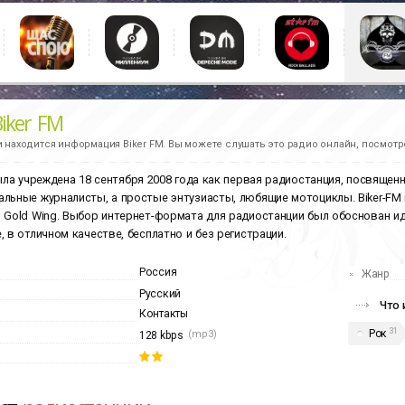
Biker FM
и находится информация
Biker FM.
Вы можете слушать это радио онлайн, посмотр
ыла учреждена 18 сентября 2008 года как первая радиостанция, посвященн
льные журналисты, а простые энтузиасты, любящие мотоциклы. Biker-FM 
 Gold Wing. Выбор интернет-формата для радиостанции был обоснован и
, в отличном качестве, бесплатно и без регистрации.
Россия
Жанр
Русский
Что 
Контакты
31
Рок
(mp3)
128 kbps