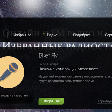
Избранное
Радио
Подобрать
Сер
Biker FM
Было в эфире:
Название композиции отсутствует
На данный момент описание этого исполнителя 
будет добавлено в ближайшее время
итель неизвестен
В избранное
9
В премиу