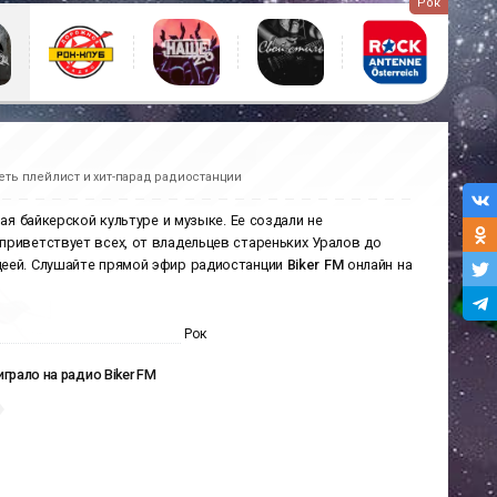
Рок
еть плейлист и хит-парад радиостанции
ая байкерской культуре и музыке. Ее создали не
приветствует всех, от владельцев стареньких Уралов до
деей. Слушайте прямой эфир радиостанции
Biker FM
онлайн на
Рок
играло на радио Biker FM