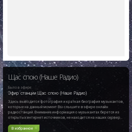
Щас спою (Наше Радио)
Было в эфире:
Эфир станции Щас спою (Наше Радио)
Здесь выводится фотография и краткая биография музыкантов,
которые на данный момент Вы слышите в эфире онлайн
радиостанций. Внимание информация о музыкантах берется из
открытых интернет источников, не находится на наших серверах
и может не отвечать действительности!!!
В избранное
32