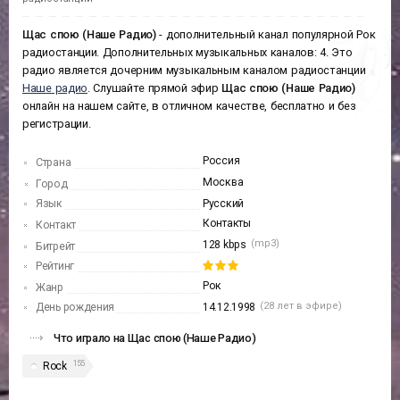
Щас спою (Наше Радио)
- дополнительный канал популярной Рок
радиостанции. Дополнительных музыкальных каналов: 4. Это
радио является дочерним музыкальным каналом радиостанции
Наше радио
. Слушайте прямой эфир
Щас спою (Наше Радио)
онлайн на нашем сайте, в отличном качестве, бесплатно и без
регистрации.
Россия
Страна
Москва
Город
Язык
Русский
Контакты
Контакт
(mp3)
128 kbps
Битрейт
Рейтинг
Рок
Жанр
(28 лет в эфире)
День рождения
14.12.1998
Что играло на Щас спою (Наше Радио)
155
Rock