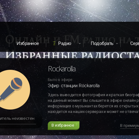
Избранное
Радио
Подобрать
Сер
Rockarolla
Было в эфире:
Эфир станции Rockarolla
Здесь выводится фотография и краткая биогра
на данный момент Вы слышите в эфире онлайн р
информация о музыкантах берется из открытых 
находится на наших серверах и может не отвечат
итель неизвестен
В избранное
7
В премиу