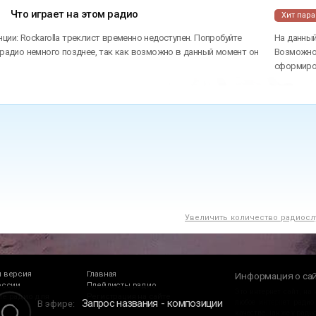
Что играет на этом радио
Хит пар
ции: Rockarolla треклист временно недоступен. Попробуйте
На данный
 радио немного позднее, так как возможно в данный момент он
Возможно 
сформиров
Увеличить количество радиосл
 версия
Главная
Информация о са
оссии
Плейлисты радио
Это интернет сайт, на
е радио для
Регистрация на сайте
Запрос названия
композиции
В эфире:
любое интернет радио
качестве. Так же у рад