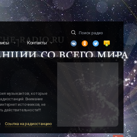
висы
Контакты
фия музыкантов, которые
адиостанций. Внимание
интернет источников, не
ь действительности!!!
м
Ссылка на радиостанцию