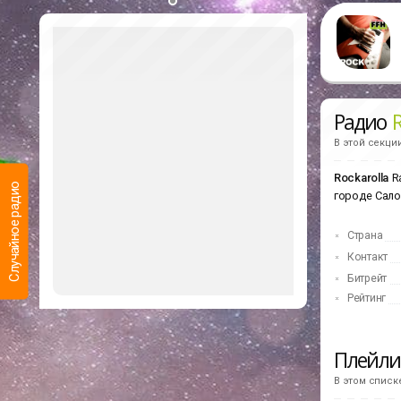
Радио
R
В этой секци
Rockarolla
Ra
Случайное радио
городе Сало
Страна
Контакт
Битрейт
Рейтинг
Плейл
В этом списк