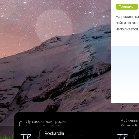
Треклист
На радиостан
зайти на это
наполняется!
Мобильная
Лучшее онлайн радио
Радио в Р
Copyright © 2009 - 2026
Расширени
Rockarolla
браузеров
Политика конфиденциальности