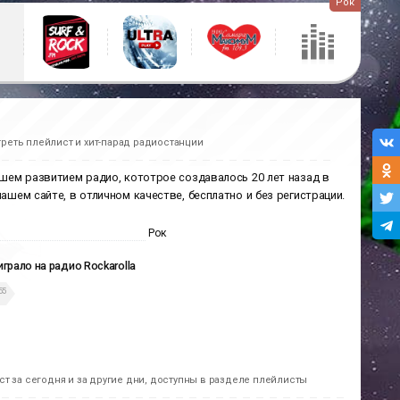
Рок
реть плейлист и хит-парад радиостанции
йшем развитием радио, кототрое создавалось 20 лет назад в
нашем сайте, в отличном качестве, бесплатно и без регистрации.
Рок
играло на радио Rockarolla
55
т за сегодня и за другие дни, доступны в разделе плейлисты