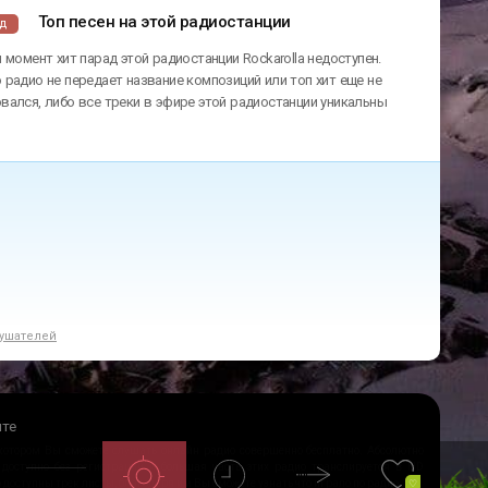
Топ песен на этой радиостанции
ад
 момент хит парад этой радиостанции Rockarolla недоступен.
радио не передает название композиций или топ хит еще не
ался, либо все треки в эфире этой радиостанции уникальны
ушателей
йте
 котором Вы сможете слушать онлайн радио совершенно бесплатно. Абсолютно
 доступно без регистрации и большая часть этих радио транслируется в HD
ио доступны трек листы, благодаря им Вы сможете узнать что играло по радио.
♡