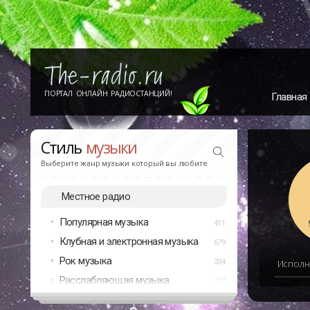
ПОРТАЛ ОНЛАЙН РАДИОСТАНЦИЙ!
Главная
Стиль
музыки
Выберите жанр музыки который вы любите
Местное радио
Популярная музыка
411
Клубная и электронная музыка
679
Рок музыка
334
Исполн
Расслабляющая музыка
237