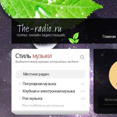
ПОРТАЛ ОНЛАЙН РАДИОСТАНЦИЙ!
Главная
Стиль
музыки
Выберите жанр музыки который вы любите
Местное радио
Популярная музыка
411
Клубная и электронная музыка
679
Рок музыка
334
Исполн
Расслабляющая музыка
237