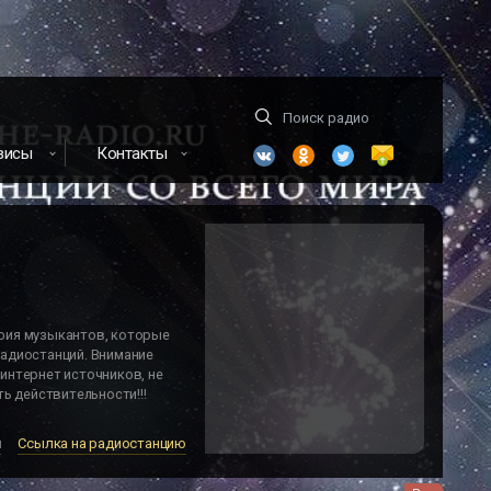
висы
Контакты
фия музыкантов, которые
адиостанций. Внимание
интернет источников, не
ь действительности!!!
м
Ссылка на радиостанцию