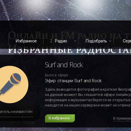
Избранное
Радио
Подобрать
Сер
Surf and Rock
Было в эфире:
Эфир станции Surf and Rock
Здесь выводится фотография и краткая биогра
на данный момент Вы слышите в эфире онлайн р
информация о музыкантах берется из открытых 
находится на наших серверах и может не отвечат
итель неизвестен
В избранное
7
В премиу