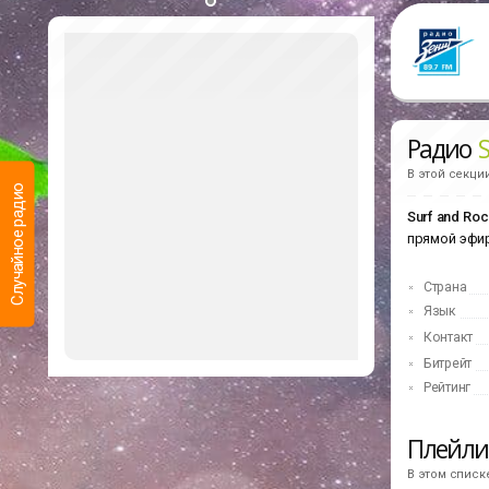
Радио
В этой секци
Случайное радио
Surf and Roc
прямой эфи
Страна
Язык
Контакт
Битрейт
Рейтинг
Плейл
В этом списк