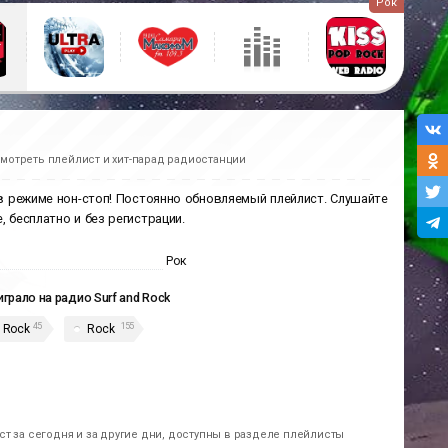
Рок
мотреть плейлист и хит-парад радиостанции
 в режиме нон-стоп! Постоянно обновляемый плейлист. Слушайте
, бесплатно и без регистрации.
Рок
играло на радио Surf and Rock
45
155
c Rock
Rock
т за сегодня и за другие дни, доступны в разделе плейлисты