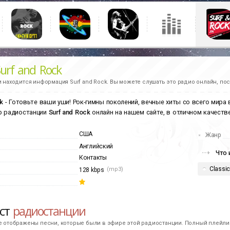
Surf and Rock
и находится информация
Surf and Rock.
Вы можете слушать это радио онлайн, пос
k
- Готовьте ваши уши! Рок-гимны поколений, вечные хиты со всего мира
р радиостанции
Surf and Rock
онлайн на нашем сайте, в отличном качестве
США
Жанр
Английский
Что 
Контакты
Classi
(mp3)
128 kbps
ист
радиостанции
е отображены песни, которые были в эфире этой радиостанции. Полный плейлис