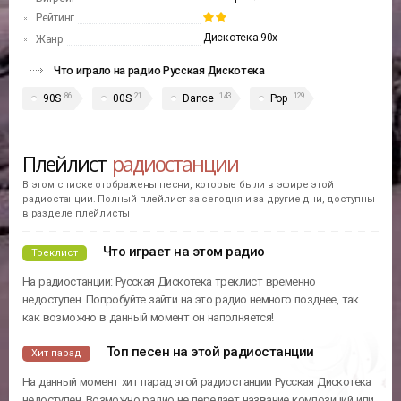
Рейтинг
Дискотека 90х
Жанр
Что играло на радио Русская Дискотека
86
21
143
129
90S
00S
Dance
Pop
Плейлист
радиостанции
В этом списке отображены песни, которые были в эфире этой
радиостанции. Полный плейлист за сегодня и за другие дни, доступны
в разделе плейлисты
Что играет на этом радио
Треклист
На радиостанции: Русская Дискотека треклист временно
недоступен. Попробуйте зайти на это радио немного позднее, так
как возможно в данный момент он наполняется!
Топ песен на этой радиостанции
Хит парад
На данный момент хит парад этой радиостанции Русская Дискотека
недоступен. Возможно радио не передает название композиций или