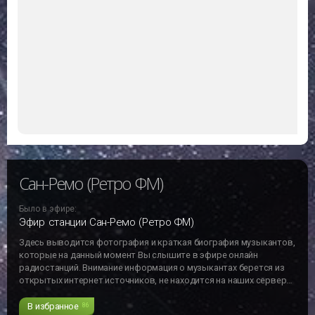
Сан-Ремо (Ретро ФМ)
Было в эфире:
Эфир станции Сан-Ремо (Ретро ФМ)
Здесь выводится фотография и краткая биография музыкантов,
которые на данный момент Вы слышите в эфире онлайн
радиостанций. Внимание информация о музыкантах берется из
открытых интернет источников, не находится на наших серверах
и может не отвечать действительности!!!
В избранное
86