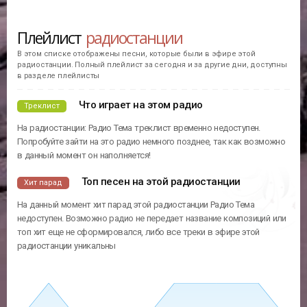
Танцевальная музыка
Жанр
Самое толерантное радио
Слоган
рунета!
(7 лет в эфире)
День рождения
28.03.2019
Что играло на Радио Тема
143
8
Dance
Remixes
Плейлист
радиостанции
В этом списке отображены песни, которые были в эфире этой
радиостанции. Полный плейлист за сегодня и за другие дни, доступны
в разделе плейлисты
Что играет на этом радио
Треклист
На радиостанции: Радио Тема треклист временно недоступен.
Попробуйте зайти на это радио немного позднее, так как возможно
в данный момент он наполняется!
Топ песен на этой радиостанции
Хит парад