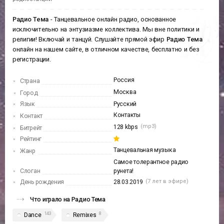
Радио Тема
В этой секции находится информация
Радио Тема.
Вы можете
слушать это радио онлайн, посмотреть плейлист и хит-парад
радиостанции
Радио Тема
- Танцевальное онлайн радио, основанное
исключительно на энтузиазме коллектива. Мы вне политики и
религии! Включай и танцуй. Слушайте прямой эфир
Радио Тема
онлайн на нашем сайте, в отличном качестве, бесплатно и без
регистрации.
Россия
Страна
Москва
Город
Язык
Русский
Контакты
Контакт
(mp3)
128 kbps
Битрейт
Рейтинг