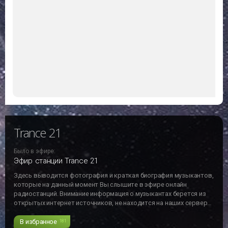
Trance 21
Было в эфире:
Эфир станции Trance 21
Здесь выводится фотография и краткая биография музыкантов,
которые на данный момент Вы слышите в эфире онлайн
радиостанций. Внимание информация о музыкантах берется из
открытых интернет источников, не находится на наших серверах
и может не отвечать действительности!!!
В избранное
181