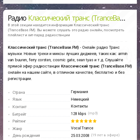
Радио
Классический транс (TranceBase.FM)
В этой секции находится информация
Классический транс
(TranceBase.FM).
Вы можете слушать это радио онлайн, посмотреть
плейлист и хит-парад радиостанции
Классический транс (TranceBase.FM)
- Онлайн радио Транс
музыки. Новые треки и миксы лучших диджеев, таких как: armin
van buuren, ferry corsten, cosmic gate, sean tyas и т.д. Слушайте
прямой эфир радиостанции
Классический транс (TranceBase.FM)
онлайн на нашем сайте, в отличном качестве, бесплатно и без
регистрации.
Германия
Страна
Язык
Немецкий
Контакты
Контакт
(mp3)
128 kbps
Битрейт
Рейтинг
Vocal Trance
Жанр
(19 лет в эфире)
День рождения
25.03.2008