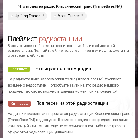
Что играло на радио Классический транс (TranceBase.FM)
14
30
Uplifting Trance
Vocal Trance
Плейлист
радиостанции
В этом списке отображены песни, которые были в эфире этой
радиостанции. Полный плейлист за сегодня и за другие дни, доступны
в разделе плейлисты
Что играет на этом радио
Треклист
На радиостанции: Классический транс (TranceBase.FM) треклист
временно недоступен. Попробуйте зайти на это радио немного
позднее, так как возможно в данный момент он наполняется!
Топ песен на этой радиостанции
Хит парад
На данный момент хит парад этой радиостанции Классический транс
(TranceBase.FM) недоступен. Возможно радио не передает название
композиций или топ хит еще не сформировался, либо все треки в
эфире этой радиостанции уникальны