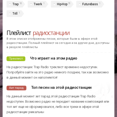
10
1
51
1
Trap
Twerk
Hip-Hop
Futurebass
1
Trill
Плейлист
радиостанции
В этом списке отображены песни, которые были в эфире этой
радиостанции. Полный плейлист за сегодня и за другие дни, доступны
в разделе плейлисты
Что играет на этом радио
Треклист
На радиостанции: Trap Radio треклист временно недоступен.
Попробуйте зайти на это радио немного позднее, так как возможно
в данный момент он наполняется!
Топ песен на этой радиостанции
Хит парад
На данный момент хит парад этой радиостанции Trap Radio
недоступен. Возможно радио не передает название композиций или
топ хит еще не сформировался, либо все треки в эфире этой
радиостанции уникальны