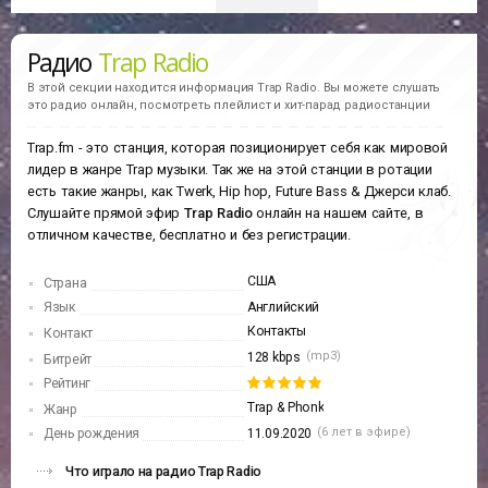
Радио
Trap Radio
В этой секции находится информация
Trap Radio.
Вы можете слушать
это радио онлайн, посмотреть плейлист и хит-парад радиостанции
Trap.fm - это станция, которая позиционирует себя как мировой
лидер в жанре Trap музыки. Так же на этой станции в ротации
есть такие жанры, как Twerk, Hip hop, Future Bass & Джерси клаб.
Слушайте прямой эфир
Trap Radio
онлайн на нашем сайте, в
отличном качестве, бесплатно и без регистрации.
США
Страна
Язык
Английский
Контакты
Контакт
(mp3)
128 kbps
Битрейт
Рейтинг
Trap & Phonk
Жанр
(6 лет в эфире)
День рождения
11.09.2020
Что играло на радио Trap Radio