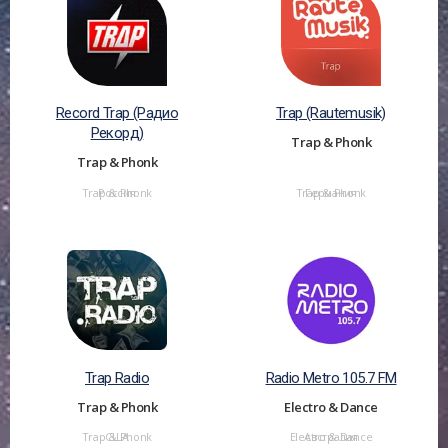
Record Trap (Радио
Trap (Rautemusik)
Рекорд)
Trap & Phonk
Trap & Phonk
Trap & Phonk
Россия
Trap & Phonk
Германия
Trap Radio
Radio Metro 105.7 FM
Trap & Phonk
Electro & Dance
Trap & Phonk
США
Electro & Dance
Австралия