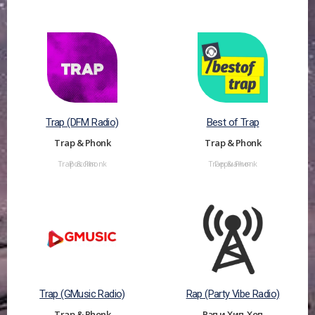
Trap (DFM Radio)
Best of Trap
Trap & Phonk
Trap & Phonk
Trap & Phonk
Россия
Trap & Phonk
Германия
Trap (GMusic Radio)
Rap (Party Vibe Radio)
Trap & Phonk
Рэп и Хип-Хоп