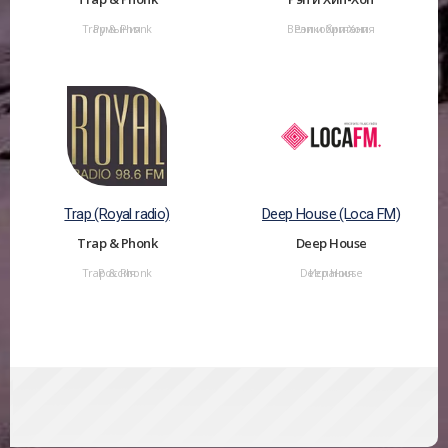
Trap & Phonk
Румыния
Великобритания
Рэп и Хип-Хоп
Trap (Royal radio)
Deep House (Loca FM)
Trap & Phonk
Deep House
Trap & Phonk
Россия
Deep House
Испания