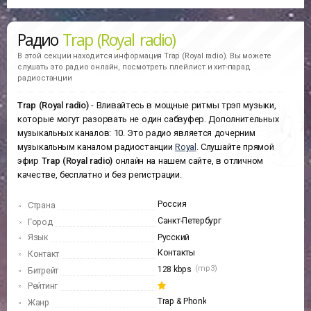
Радио
Trap (Royal radio)
В этой секции находится информация
Trap (Royal radio).
Вы можете
слушать это радио онлайн, посмотреть плейлист и хит-парад
радиостанции
Trap (Royal radio)
- Вливайтесь в мощные ритмы трэп музыки,
которые могут разорвать не один сабвуфер. Дополнительных
музыкальных каналов: 10. Это радио является дочерним
музыкальным каналом радиостанции
Royal
. Слушайте прямой
эфир
Trap (Royal radio)
онлайн на нашем сайте, в отличном
качестве, бесплатно и без регистрации.
Россия
Страна
Санкт-Петербург
Город
Язык
Русский
Контакты
Контакт
(mp3)
128 kbps
Битрейт
Рейтинг
Trap & Phonk
Жанр