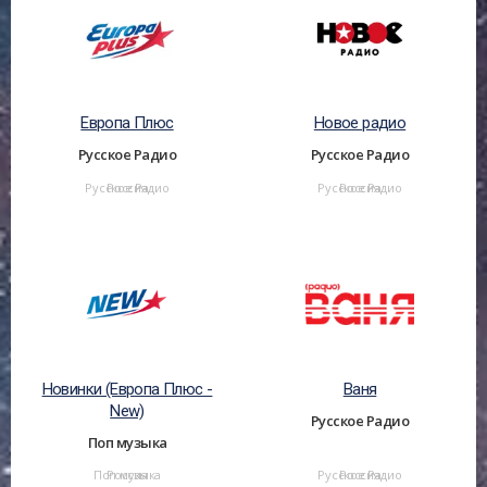
Европа Плюс
Новое радио
Русское Радио
Русское Радио
Русское Радио
Россия
Русское Радио
Россия
Новинки (Европа Плюс -
Ваня
New)
Русское Радио
Поп музыка
Поп музыка
Россия
Русское Радио
Россия