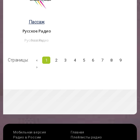
Пассаж
Русское Радио
Русское Радио
Россия
Страницы:
‹
1
2
3
4
5
6
7
8
9
›
Мобильная версия
Главная
Радио в России
Плейлисты радио