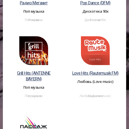
Радио Мегахит
Pop Dance (DFM)
Поп музыка
Дискотека 90х
Поп музыка
Россия
Дискотека 90х
Россия
Grill Hits (ANTENNE
Love Hits (Rautemusik FM)
BAYERN)
Любовь (Love music)
Поп музыка
Поп музыка
Германия
Любовь (Love music)
Германия