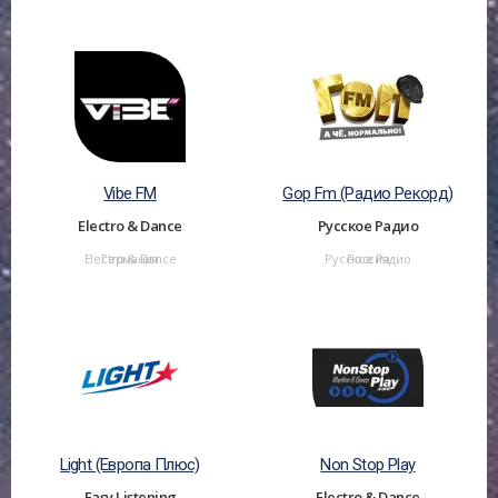
Vibe FM
Gop Fm (Радио Рекорд)
Electro & Dance
Русское Радио
Electro & Dance
Германия
Русское Радио
Россия
Light (Европа Плюс)
Non Stop Play
Easy Listening
Electro & Dance