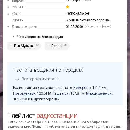
128 kbps
Битрейт
Рейтинг
Региональное
Жанр
Слоган
В ритме любимого города!
(27 лет в эфире)
День рождения
01.02.2000
Что играло на Апекс радио
102
143
Поп Музыка
Dance
Частота вещания по городам:
Все города и частоты
Радиостанция доступна на частоте:
Кемерово
: 101.1 FM,
Новокузнецк
: 100.5 FM,
Таштагол
: 104.8 FM,
Междуреченск
:
100.2 FM и в других городах.
Плейлист
радиостанции
В этом списке отображены песни, которые были в эфире этой
радиостанции. Полный плейлист за сегодня и за другие дни, доступны