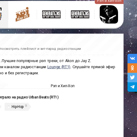
Рэп и Хип-Хоп
посмотреть плейлист и хит-парад радиостанции
 Лучшие популярные рэп треки, от Akon до Jay Z.
ым каналом радиостанции
Lounge (RT1)
. Слушайте прямой эфир
но и без регистрации.
Рэп и Хип-Хоп
играло на радио Urban Beats (RT1)
51
Hip-Hop