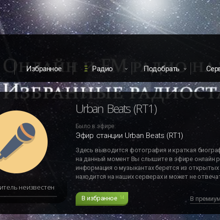
Избранное
Радио
Подобрать
Сер
Urban Beats (RT1)
Было в эфире:
Эфир станции Urban Beats (RT1)
Здесь выводится фотография и краткая биогра
на данный момент Вы слышите в эфире онлайн р
информация о музыкантах берется из открытых 
находится на наших серверах и может не отвечат
итель неизвестен
В избранное
14
В премиу