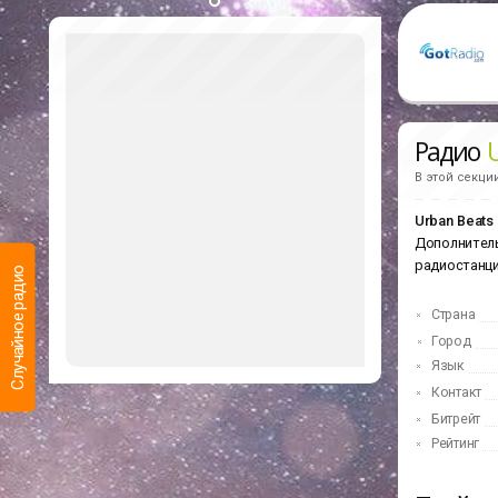
Радио
U
В этой секци
Urban Beats 
Дополнитель
радиостанц
Случайное радио
Страна
Город
Язык
Контакт
Битрейт
Рейтинг