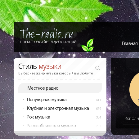
ПОРТАЛ ОНЛАЙН РАДИОСТАНЦИЙ!
Главная
Стиль
музыки
Выберите жанр музыки который вы любите
Местное радио
Популярная музыка
411
Клубная и электронная музыка
679
Рок музыка
334
Исполн
Расслабляющая музыка
237