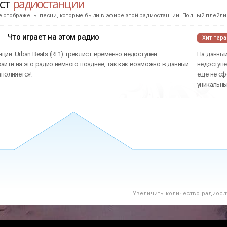
ист
радиостанции
е отображены песни, которые были в эфире этой радиостанции. Полный плейлис
Что играет на этом радио
Хит пар
ции: Urban Beats (RT1) треклист временно недоступен.
На данный
айти на это радио немного позднее, так как возможно в данный
недоступе
аполняется!
еще не сф
уникальн
Увеличить количество радиосл