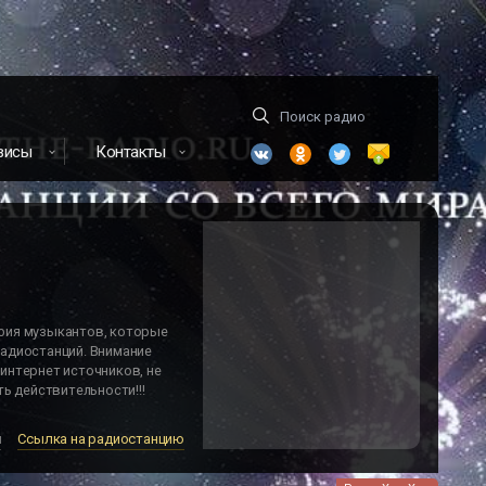
висы
Контакты
фия музыкантов, которые
адиостанций. Внимание
интернет источников, не
ь действительности!!!
м
Ссылка на радиостанцию