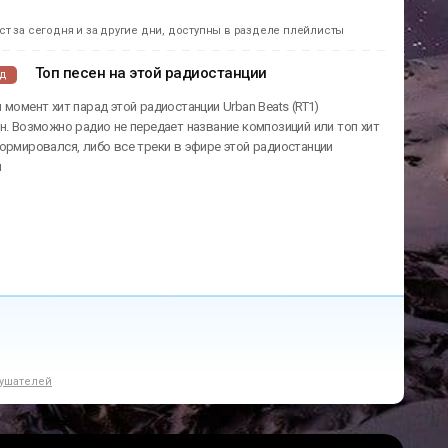
т за сегодня и за другие дни, доступны в разделе плейлисты
Топ песен на этой радиостанции
ад
 момент хит парад этой радиостанции Urban Beats (RT1)
н. Возможно радио не передает название композиций или топ хит
ормировался, либо все треки в эфире этой радиостанции
ы
ушателей