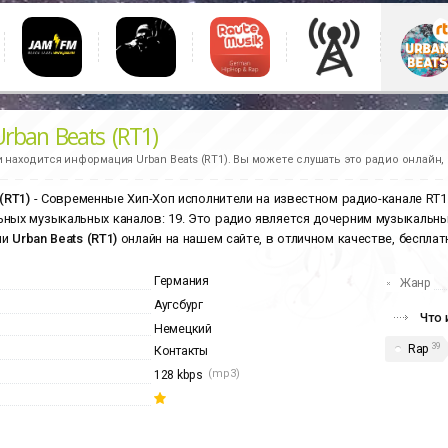
rban Beats (RT1)
и находится информация
Urban Beats (RT1).
Вы можете слушать это радио онлайн, 
(RT1)
- Современные Хип-Хоп исполнители на известном радио-канале RT1.
ных музыкальных каналов: 19. Это радио является дочерним музыкальн
ии
Urban Beats (RT1)
онлайн на нашем сайте, в отличном качестве, бесплат
Германия
Жанр
Аугсбург
Что 
Немецкий
39
Rap
Контакты
(mp3)
128 kbps