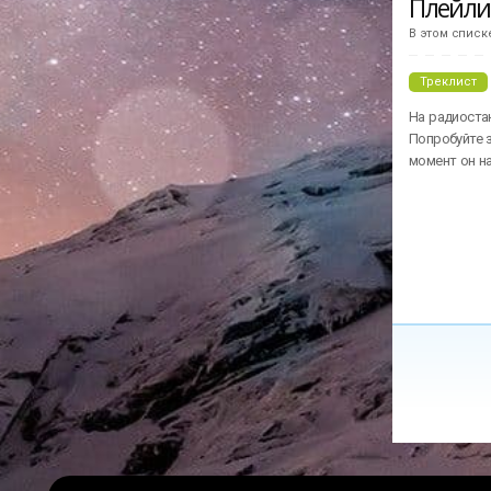
Плейл
В этом списк
Треклист
На радиостан
Попробуйте з
момент он н