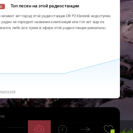
Топ песен на этой радиостанции
ад
 момент хит парад этой радиостанции DR P2 Klassisk недоступен.
радио не передает название композиций или топ хит еще не
ался, либо все треки в эфире этой радиостанции уникальны
ушателей
йте
 котором Вы сможете слушать онлайн радио совершенно бесплатно. Абсолютно
 доступно без регистрации и большая часть этих радио транслируется в HD
ио доступны трек листы, благодаря им Вы сможете узнать что играло по радио.
♡