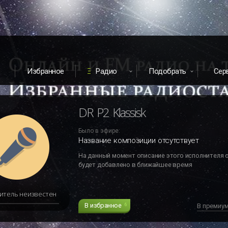
Избранное
Радио
Подобрать
Сер
DR P2 Klassisk
Было в эфире:
Название композиции отсутствует
На данный момент описание этого исполнителя 
будет добавлено в ближайшее время
итель неизвестен
В избранное
6
В премиу