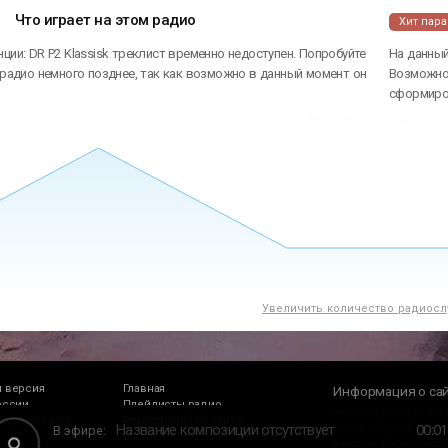
Что играет на этом радио
Хит пар
ции: DR P2 Klassisk треклист временно недоступен. Попробуйте
На данный
 радио немного позднее, так как возможно в данный момент он
Возможно 
сформиров
Увеличить количество радиосл
 версия
Главная
Информация о са
оссии
Плейлисты радио
Это интернет сайт, на
е радио для
Регистрация на сайте
00
:
02
Название композиции отсутствует
В эфире:
любое интернет радио
качестве. Так же у рад