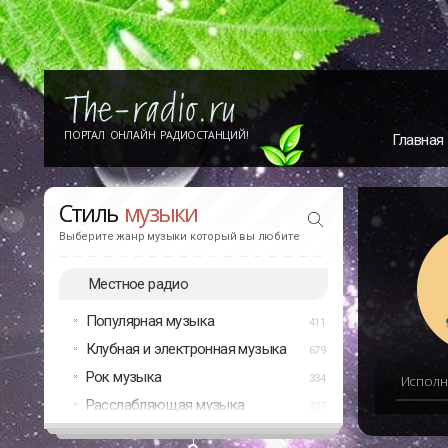
ПОРТАЛ ОНЛАЙН РАДИОСТАНЦИЙ!
Главная
Стиль
музыки
Выберите жанр музыки который вы любите
Местное радио
Популярная музыка
411
Клубная и электронная музыка
679
Рок музыка
334
Исполн
Расслабляющая музыка
237