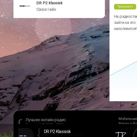
DR P2 Klassisk
Треклист
Classic radio
На радиостан
зайти на это
наполняется!
Мобильная
Лучшее онлайн радио
Радио в Р
Copyright © 2009 - 2026
Расширени
DR P2 Klassisk
браузеров
Политика конфиденциальности