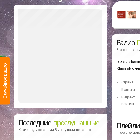
Радио
D
В этой секци
DR P2 Klassi
Случайное радио
Klassisk
онл
Страна
Контакт
Битрейт
Рейтинг
Последние
прослушанные
Плейл
Какие радиостанции Вы слушали недавно
В этом списк