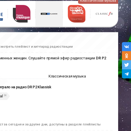
Классическая музыка
смотреть плейлист и хит-парад радиостанции
еменных женщин. Слушайте прямой эфир радиостанции
DR P2
Классическая музыка
играло на радио DR P2 Klassisk
34
al
т за сегодня и за другие дни, доступны в разделе плейлисты