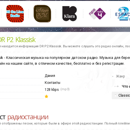
R P2 Klassisk
и находится информация
DR P2 Klassisk.
Вы можете слушать это радио онлайн, по
sk
- Классическая музыка на популярном датском радио. Музыка для бер
айн на нашем сайте, в отличном качестве, бесплатно и без регистрации.
Дания
Жанр
Контакты
Что 
(mp3)
128 kbps
Classic
ист
радиостанции
е отображены песни, которые были в эфире этой радиостанции. Полный плейлис